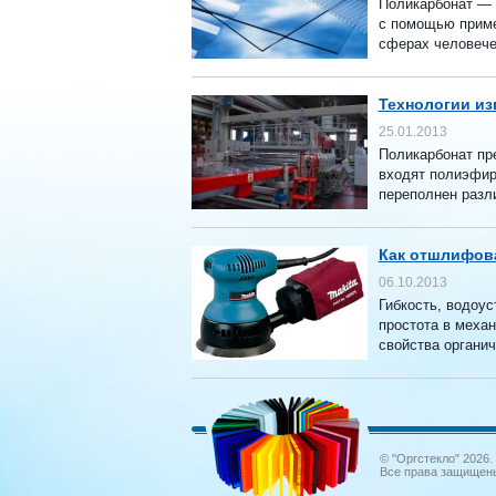
Поликарбонат — 
с помощью приме
сферах человечес
Технологии из
25.01.2013
Поликарбонат пр
входят полиэфир
переполнен разли
Как отшлифова
06.10.2013
Гибкость, водоус
простота в механ
свойства органич
© "Оргстекло" 2026.
Все права защищен