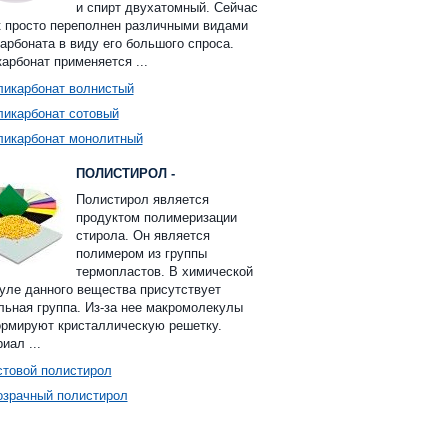
и спирт двухатомный. Сейчас
 просто переполнен различными видами
арбоната в виду его большого спроса.
арбонат применяется ...
ликарбонат волнистый
ликарбонат сотовый
ликарбонат монолитный
ПОЛИСТИРОЛ -
Полистирол является
продуктом полимеризации
стирола. Он является
полимером из группы
термопластов. В химической
ле данного вещества присутствует
ьная группа. Из-за нее макромолекулы
рмируют кристаллическую решетку.
иал ...
стовой полистирол
озрачный полистирол