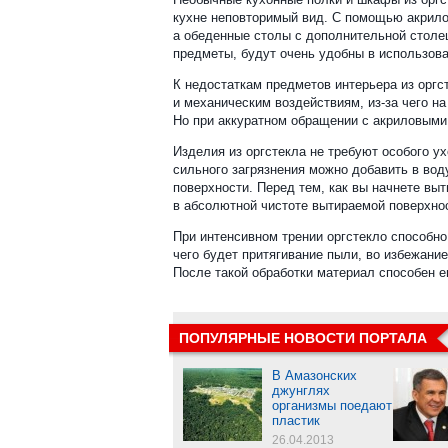
кухне неповторимый вид. С помощью акрило
а обеденные столы с дополнительной столе
предметы, будут очень удобны в использова
К недостаткам предметов интерьера из оргс
и механическим воздействиям, из-за чего н
Но при аккуратном обращении с акриловыми
Изделия из оргстекла не требуют особого ух
сильного загрязнения можно добавить в вод
поверхности. Перед тем, как вы начнете выт
в абсолютной чистоте вытираемой поверхност
При интенсивном трении оргстекло способно
чего будет притягивание пыли, во избежани
После такой обработки материал способен 
ПОПУЛЯРНЫЕ НОВОСТИ ПОРТАЛА
В Амазонских
джунглях
организмы поедают
пластик
26.04.2013