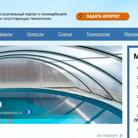
риалы
Новости
Статьи
Технологии
Рекла
Я
розрачность.
П
на главную