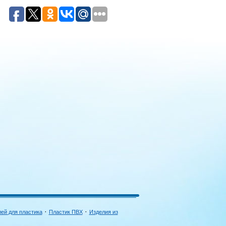
·
·
лей для пластика
Пластик ПВХ
Изделия из