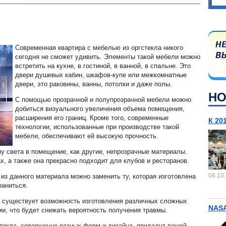
Современная квартира с мебелью из оргстекла никого
сегодня не сможет удивить. Элементы такой мебели можно
встретить на кухне, в гостиной, в ванной, в спальне. Это
двери душевых кабин, шкафов-купе или межкомнатные
двери, это раковины, ванны, потолки и даже полы.
НО
С помощью прозрачной и полупрозрачной мебели можно
добиться визуального увеличения объема помещения,
расширения его границ. Кроме того, современные
К 20
технологии, использованные при производстве такой
мебели, обеспечивают ей высокую прочность.
пу света в помещение, как другие, непрозрачные материалы.
х, а также она прекрасно подходит для клубов и ресторанов.
06.10
 из данного материала можно заменить ту, которая изготовлена
раниться.
 существует возможность изготовления различных сложных
NASA
ми, что будет снижать вероятность получения травмы.
текла, совершенно разных форм и дизайна, придадут вашей