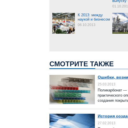
выпуску 
01.10.20
К 2013: между
наукой и бизнесом
06.10.2013
СМОТРИТЕ ТАКЖЕ
Ошибки, возни
25.03.2013
Поликарбонат — 
практического оп
создания покрыти
История созда
27.02.2013