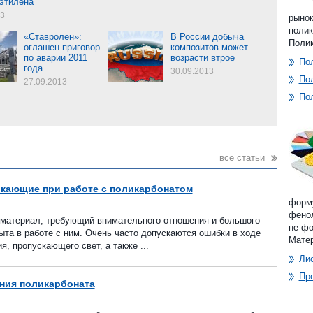
этилена
13
рынок
полик
«Ставролен»:
В России добыча
Полик
оглашен приговор
композитов может
по аварии 2011
возрасти втрое
По
года
30.09.2013
По
27.09.2013
По
все статьи
кающие при работе с поликарбонатом
форму
фенол
материал, требующий внимательного отношения и большого
не фо
ыта в работе с ним. Очень часто допускаются ошибки в ходе
Матер
я, пропускающего свет, а также ...
Ли
Пр
ния поликарбоната