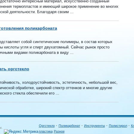
достаточно интересный материал, искусственно созданный
нения термопластов и имеющий широкое применение во многих
кой деятельности. Благодаря своим ...
готовления поликарбоната
едставляет собой синтетические полимеры, в состав которых
ы кислоты угля и спирт двухатомный. Сейчас рынок просто
чными видами поликарбоната в виду ...
ть оргстекло
тойчивость, холодоустойчивость, эстетичность, небольшой вес,
ической обработке, широкий спектр оттенков и многие другие
еского стекла обеспечили его ...
·
·
·
·
Оргстекло
Поликарбонат
Инструменты
Полистирол
К
ы.
пластика
Разное