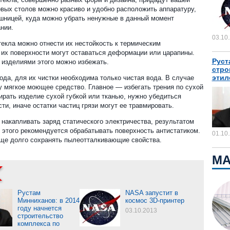
вых столов можно красиво и удобно расположить аппаратуру,
шницей, куда можно убрать ненужные в данный момент
нии.
03.10
текла можно отнести их нестойкость к термическим
а их поверхности могут оставаться деформации или царапины.
Руст
 изделиями этого можно избежать.
стро
этил
ода, для их чистки необходима только чистая вода. В случае
у мягкое моющее средство. Главное — избегать трения по сухой
ирать изделие сухой губкой или тканью, нужно убедиться
и, иначе остатки частиц грязи могут ее травмировать.
 накапливать заряд статического электричества, результатом
е этого рекомендуется обрабатывать поверхность антистатиком.
01.10
еще долго сохранять пылеотталкивающие свойства.
МА
Рустам
NASA запустит в
Минниханов: в 2014
космос 3D-принтер
году начнется
03.10.2013
строительство
комплекса по